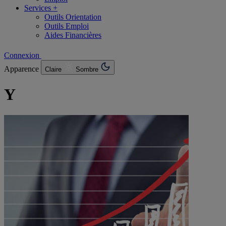
Services +
Outils Orientation
Outils Emploi
Aides Financières
Connexion
Apparence
Claire
Sombre
Y