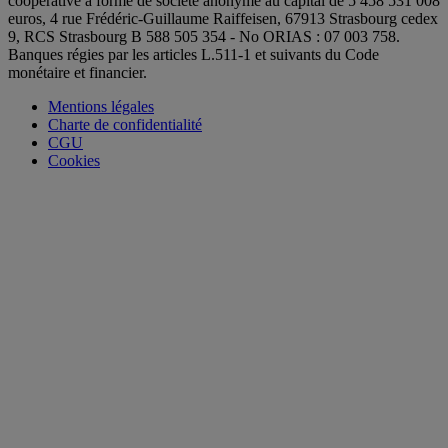
coopérative à forme de société anonyme au capital de 5 458 531 008
euros, 4 rue Frédéric-Guillaume Raiffeisen, 67913 Strasbourg cedex
9, RCS Strasbourg B 588 505 354 - No ORIAS : 07 003 758.
Banques régies par les articles L.511-1 et suivants du Code
monétaire et financier.
Mentions légales
Charte de confidentialité
CGU
Cookies