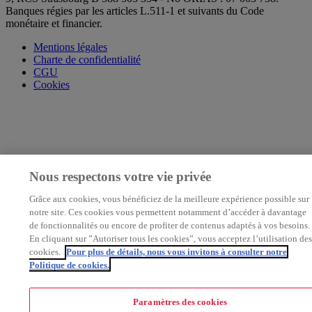
Banques régies par les articles L.511-1 et suivants du Code
monétaire et financier.
Mentions légales
Charte de confidentialité
CGU
Cookies
Nous respectons votre vie privée
Grâce aux cookies, vous bénéficiez de la meilleure expérience possible sur
notre site. Ces cookies vous permettent notamment d’accéder à davantage
de fonctionnalités ou encore de profiter de contenus adaptés à vos besoins.
En cliquant sur ”Autoriser tous les cookies”, vous acceptez l’utilisation des
cookies.
Pour plus de détails, nous vous invitons à consulter notre
Politique de cookies.
Paramètres des cookies