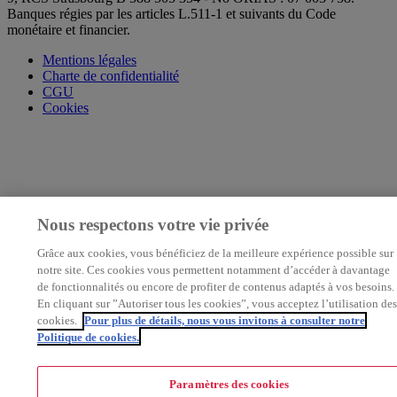
Banques régies par les articles L.511-1 et suivants du Code
monétaire et financier.
Mentions légales
Charte de confidentialité
CGU
Cookies
Nous respectons votre vie privée
Grâce aux cookies, vous bénéficiez de la meilleure expérience possible sur
notre site. Ces cookies vous permettent notamment d’accéder à davantage
de fonctionnalités ou encore de profiter de contenus adaptés à vos besoins.
En cliquant sur ”Autoriser tous les cookies”, vous acceptez l’utilisation des
cookies.
Pour plus de détails, nous vous invitons à consulter notre
Politique de cookies.
Paramètres des cookies