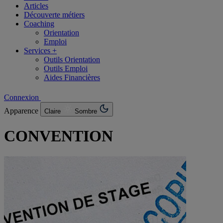
Articles
Découverte métiers
Coaching
Orientation
Emploi
Services +
Outils Orientation
Outils Emploi
Aides Financières
Connexion
Apparence
Claire
Sombre
CONVENTION