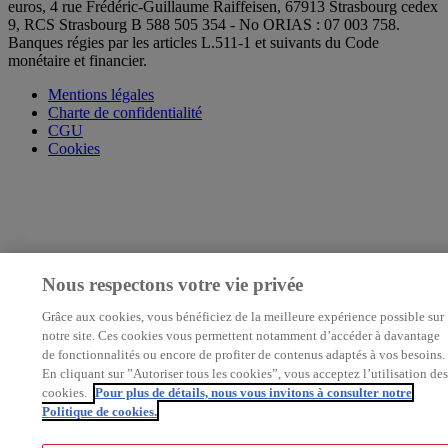
euros, 4 rue Frédéric-Guillaume Raiffeisen, 67913 Strasbourg cedex
9, RCS Strasbourg B 588 505 354 - No ORIAS : 07 003 758.
Banques régies par les articles L.511-1 et suivants du Code
monétaire et financier.
Mentions légales
Charte de confidentialité
CGU
Cookies
Nous respectons votre vie privée
Grâce aux cookies, vous bénéficiez de la meilleure expérience possible sur
notre site. Ces cookies vous permettent notamment d’accéder à davantage
de fonctionnalités ou encore de profiter de contenus adaptés à vos besoins.
En cliquant sur ”Autoriser tous les cookies”, vous acceptez l’utilisation des
cookies.
Pour plus de détails, nous vous invitons à consulter notre
Politique de cookies.