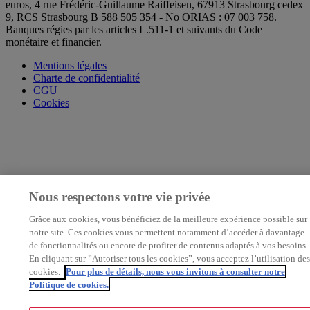
euros, 4 rue Frédéric-Guillaume Raiffeisen, 67913 Strasbourg cedex
9, RCS Strasbourg B 588 505 354 - No ORIAS : 07 003 758.
Banques régies par les articles L.511-1 et suivants du Code
monétaire et financier.
Mentions légales
Charte de confidentialité
CGU
Cookies
Nous respectons votre vie privée
Grâce aux cookies, vous bénéficiez de la meilleure expérience possible sur
notre site. Ces cookies vous permettent notamment d’accéder à davantage
de fonctionnalités ou encore de profiter de contenus adaptés à vos besoins.
En cliquant sur ”Autoriser tous les cookies”, vous acceptez l’utilisation des
cookies.
Pour plus de détails, nous vous invitons à consulter notre
Politique de cookies.