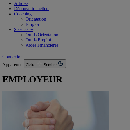
Articles
Découverte métiers
Coaching
Orientation
Emploi
Services +
Outils Orientation
Outils Emploi
Aides Financières
Connexion
Apparence
Claire
Sombre
EMPLOYEUR