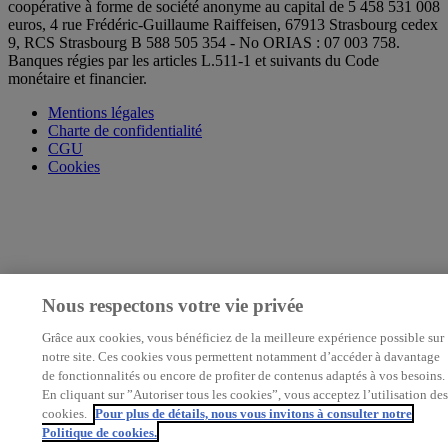
coopérative à forme de société anonyme au capital de 5 458 531 008
euros, 4 rue Frédéric-Guillaume Raiffeisen, 67913 Strasbourg cedex
9, RCS Strasbourg B 588 505 354 - No ORIAS : 07 003 758.
Banques régies par les articles L.511-1 et suivants du Code
monétaire et financier.
Mentions légales
Charte de confidentialité
CGU
Cookies
Nous respectons votre vie privée
Grâce aux cookies, vous bénéficiez de la meilleure expérience possible sur
notre site. Ces cookies vous permettent notamment d’accéder à davantage
de fonctionnalités ou encore de profiter de contenus adaptés à vos besoins.
En cliquant sur ”Autoriser tous les cookies”, vous acceptez l’utilisation des
cookies.
Pour plus de détails, nous vous invitons à consulter notre
Politique de cookies.