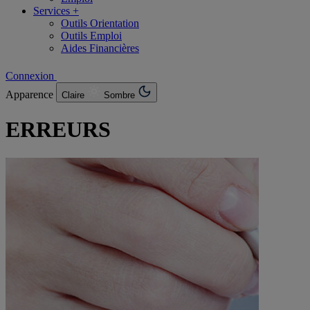
Services +
Outils Orientation
Outils Emploi
Aides Financières
Connexion
Apparence
Claire
Sombre
ERREURS