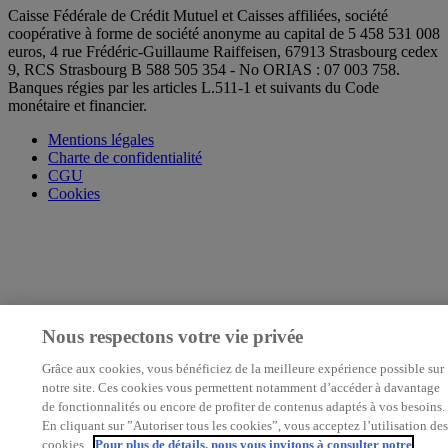
Caisse Fédérale de Crédit Mutuel et Caisses affiliées, société
coopérative à forme de société anonyme au capital de 5 458 531 008
euros, 4 rue Frédéric-Guillaume Raiffeisen, 67913 Strasbourg cedex
9, RCS Strasbourg B 588 505 354 - No ORIAS : 07 003 758.
Banques régies par les articles L.511-1 et suivants du Code
monétaire et financier.
Mentions légales
Charte de confidentialité
CGU
Cookies
Nous respectons votre vie privée
Grâce aux cookies, vous bénéficiez de la meilleure expérience possible sur
notre site. Ces cookies vous permettent notamment d’accéder à davantage
de fonctionnalités ou encore de profiter de contenus adaptés à vos besoins.
En cliquant sur ”Autoriser tous les cookies”, vous acceptez l’utilisation des
cookies.
Pour plus de détails, nous vous invitons à consulter notre