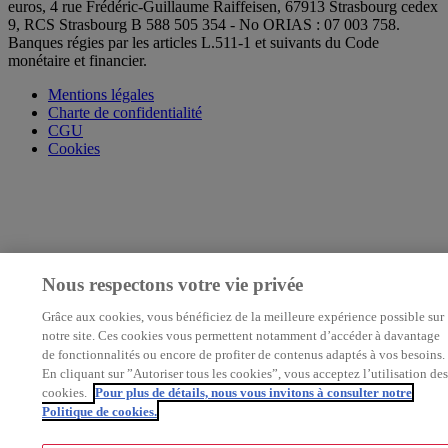
euros, 4 rue Frédéric-Guillaume Raiffeisen, 67913 Strasbourg cedex
9, RCS Strasbourg B 588 505 354 - No ORIAS : 07 003 758.
Banques régies par les articles L.511-1 et suivants du Code
monétaire et financier.
Mentions légales
Charte de confidentialité
CGU
Cookies
Nous respectons votre vie privée
Grâce aux cookies, vous bénéficiez de la meilleure expérience possible sur
notre site. Ces cookies vous permettent notamment d’accéder à davantage
de fonctionnalités ou encore de profiter de contenus adaptés à vos besoins.
En cliquant sur ”Autoriser tous les cookies”, vous acceptez l’utilisation des
cookies.
Pour plus de détails, nous vous invitons à consulter notre
Politique de cookies.