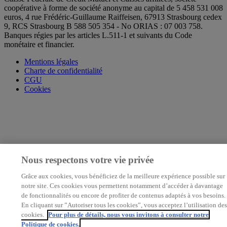
coopérative à forme de société anonyme au capital de 5 458 531 008
euros, 4 rue Frédéric-Guillaume Raiffeisen, 67913 Strasbourg cedex
9, RCS Strasbourg B 588 505 354 - No ORIAS : 07 003 758.
Banques régies par les articles L.511-1 et suivants du Code
monétaire et financier.
Mentions légales
Charte de confidentialité
CGU
Cookies
Nous respectons votre vie privée
Grâce aux cookies, vous bénéficiez de la meilleure expérience possible sur
notre site. Ces cookies vous permettent notamment d’accéder à davantage
de fonctionnalités ou encore de profiter de contenus adaptés à vos besoins.
En cliquant sur ”Autoriser tous les cookies”, vous acceptez l’utilisation des
cookies.
Pour plus de détails, nous vous invitons à consulter notre
Politique de cookies.