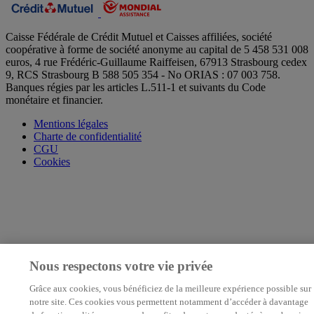
Caisse Fédérale de Crédit Mutuel et Caisses affiliées, société
coopérative à forme de société anonyme au capital de 5 458 531 008
euros, 4 rue Frédéric-Guillaume Raiffeisen, 67913 Strasbourg cedex
9, RCS Strasbourg B 588 505 354 - No ORIAS : 07 003 758.
Banques régies par les articles L.511-1 et suivants du Code
monétaire et financier.
Mentions légales
Charte de confidentialité
CGU
Cookies
Nous respectons votre vie privée
Grâce aux cookies, vous bénéficiez de la meilleure expérience possible sur
notre site. Ces cookies vous permettent notamment d’accéder à davantage