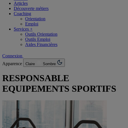
Articles
Découverte métiers
Coaching
Orientation
Emploi
Services +
Outils Orientation
Outils Emploi
Aides Financières
Connexion
Apparence
Claire
Sombre
RESPONSABLE
EQUIPEMENTS SPORTIFS