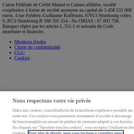
Caisse Fédérale de Crédit Mutuel et Caisses affiliées, société
coopérative à forme de société anonyme au capital de 5 458 531 008
euros, 4 rue Frédéric-Guillaume Raiffeisen, 67913 Strasbourg cedex
9, RCS Strasbourg B 588 505 354 - No ORIAS : 07 003 758.
Banques régies par les articles L.511-1 et suivants du Code
monétaire et financier.
Mentions légales
Charte de confidentialité
CGU
Cookies
Nous respectons votre vie privée
Grâce aux cookies, vous bénéficiez de la meilleure expérience possible sur
notre site. Ces cookies vous permettent notamment d’accéder à davantage
de fonctionnalités ou encore de profiter de contenus adaptés à vos besoins.
En cliquant sur ”Autoriser tous les cookies”, vous acceptez l’utilisation des
cookies.
Pour plus de détails, nous vous invitons à consulter notre