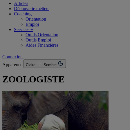
Articles
Découverte métiers
Coaching
Orientation
Emploi
Services +
Outils Orientation
Outils Emploi
Aides Financières
Connexion
Apparence
Claire
Sombre
ZOOLOGISTE