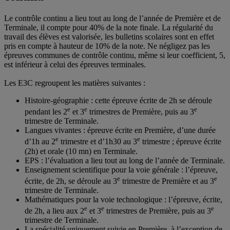
Le contrôle continu a lieu tout au long de l’année de Première et de
Terminale, il compte pour 40% de la note finale. La régularité du
travail des élèves est valorisée, les bulletins scolaires sont en effet
pris en compte à hauteur de 10% de la note. Ne négligez pas les
épreuves communes de contrôle continu, même si leur coefficient, 5,
est inférieur à celui des épreuves terminales.
Les E3C regroupent les matières suivantes :
Histoire-géographie : cette épreuve écrite de 2h se déroule
e
e
e
pendant les 2
et 3
trimestres de Première, puis au 3
trimestre de Terminale.
Langues vivantes : épreuve écrite en Première, d’une durée
e
e
d’1h au 2
trimestre et d’1h30 au 3
trimestre ; épreuve écrite
(2h) et orale (10 mn) en Terminale.
EPS : l’évaluation a lieu tout au long de l’année de Terminale.
Enseignement scientifique pour la voie générale : l’épreuve,
e
e
écrite, de 2h, se déroule au 3
trimestre de Première et au 3
trimestre de Terminale.
Mathématiques pour la voie technologique : l’épreuve, écrite,
e
e
e
de 2h, a lieu aux 2
et 3
trimestres de Première, puis au 3
trimestre de Terminale.
La spécialité uniquement suivie en Première, à l’exception de