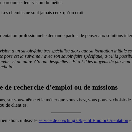
 parcours et leur vision du métier.
s. Les chemins ne sont jamais ceux qu’on croit.
orientation professionnelle demande parfois de penser aux solutions inter
ision a un savoir-faire très spécialisé alors que sa formation initiale es
se pose est la suivante : avec son savoir-faire spécifique, a-t-il la poss
métier et un autre ? Si oui, lesquelles ? Et a-t-il les moyens de parveni
édiaire.
se de recherche d’emploi ou de missions
s, sur vous-même et le métier que vous visez, vous pouvez choisir de l
u de client·es.
ientation, utilisez le
service de coaching Objectif Emploi Orientation
et