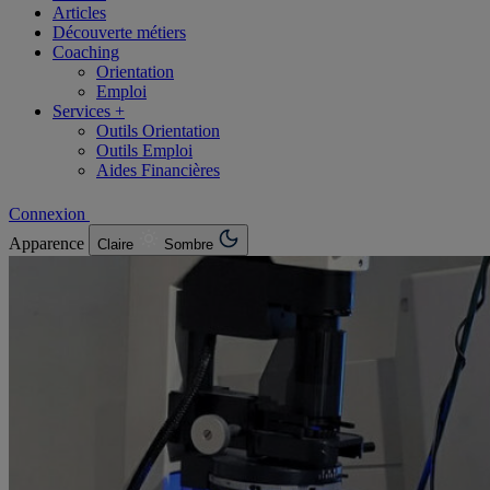
Articles
Découverte métiers
Coaching
Orientation
Emploi
Services +
Outils Orientation
Outils Emploi
Aides Financières
Connexion
Apparence
Claire
Sombre