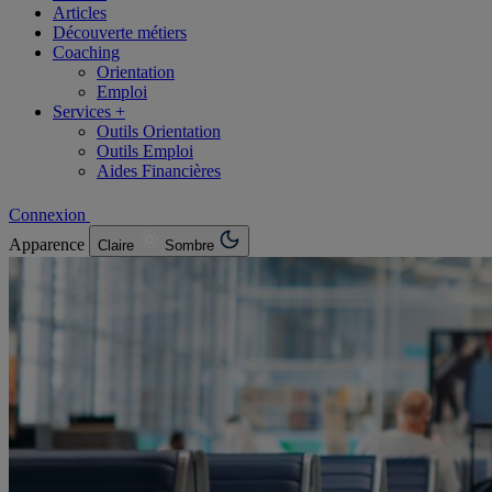
Articles
Découverte métiers
Coaching
Orientation
Emploi
Services +
Outils Orientation
Outils Emploi
Aides Financières
Connexion
Apparence
Claire
Sombre