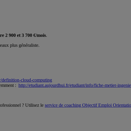
re 2 900 et 3 700 €/mois
.
eaux plus généraliste.
r/definition-cloud-computing
édemment :
http://etudiant.aujourdhui.fr/etudiant/info/fiche-metier-inge
ofessionnel ? Utilisez le
service de coaching Objectif Emploi Orientati