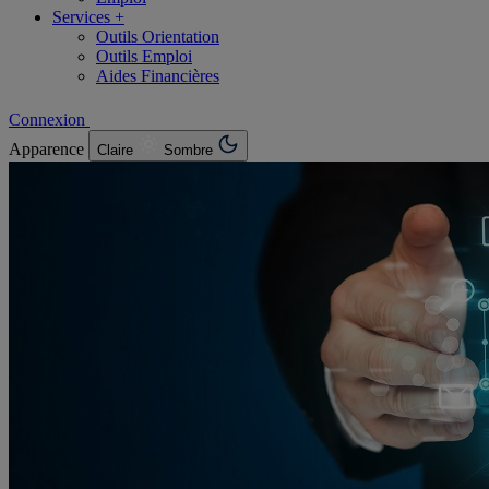
Services +
Outils Orientation
Outils Emploi
Aides Financières
Connexion
Apparence
Claire
Sombre