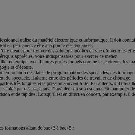
essionnel utilise du matériel électronique et informatique. Il doit connai
 doit en permanence être à la pointe des tendances.
’être créatif pour trouver des solutions inédites en vue d’obtenir les ef
rérequis appréciés, voire indispensables pour exercer ce métier.
ailler en équipe avec d’autres professionnels comme les cadreurs, les m
agogie et d’écoute.
rie en fonction des dates de programmation des spectacles, des tournage
nt du spectacle, il alterne entre des périodes de travail et de chômage.
arfois très longues et la pression souvent forte. Par ailleurs, s’il travaille
 est aidé par des assistants, l’ingénieur du son est amené à manipuler d
cision et de rapidité. Lorsqu’il est en direct/en concert, par exemple, il 
des formations allant de bac+2 à bac+5 :