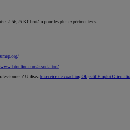
nt·es à 56,25 K€ brut/an pour les plus expérimenté·es.
.umep.org/
//www.latouline.com/association/
ofessionnel ? Utilisez
le service de coaching Objectif Emploi Orientati