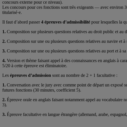
concours externe pour ce niveau).
Les concours pour ces fonctions sont très exigeants — avec environ 300
titularisé·e.
Il faut d’abord passer
4 épreuves d’admissibilité
pour lesquelles la qu
1.
Composition sur plusieurs questions relatives au droit public et au dr
2.
Composition sur une ou plusieurs questions relatives au navire et à s
3.
Composition sur une ou plusieurs questions relatives au port et à sa s
4.
Version et thème faisant appel à des connaissances en anglais à carac
5/20 à cette épreuve est éliminatoire.
Les
épreuves d’admission
sont au nombre de 2 + 1 facultative :
1.
Conversation avec le jury avec comme point de départ un exposé sur l
futures fonctions (30 minutes, coefficient 5).
2.
Épreuve orale en anglais faisant notamment appel au vocabulaire norm
3).
3.
Épreuve facultative en langue étrangère (allemand, arabe, espagnol, i