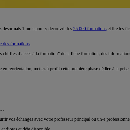
z désormais 1 mois pour y découvrir les
25 000 formations
et lire les f
e des formations
.
s chiffres d’accès à la formation” de la fiche formation, des information
n réorientation, mettez à profit cette première phase dédiée à la prise 
rs…
ourrir vos échanges avec votre professeur principal ou un·e professionnel·
6
et d’ores et déjà disponible.