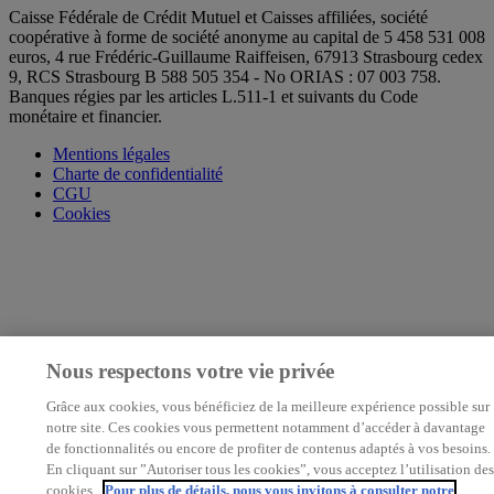
Caisse Fédérale de Crédit Mutuel et Caisses affiliées, société
coopérative à forme de société anonyme au capital de 5 458 531 008
euros, 4 rue Frédéric-Guillaume Raiffeisen, 67913 Strasbourg cedex
9, RCS Strasbourg B 588 505 354 - No ORIAS : 07 003 758.
Banques régies par les articles L.511-1 et suivants du Code
monétaire et financier.
Mentions légales
Charte de confidentialité
CGU
Cookies
Nous respectons votre vie privée
Grâce aux cookies, vous bénéficiez de la meilleure expérience possible sur
notre site. Ces cookies vous permettent notamment d’accéder à davantage
de fonctionnalités ou encore de profiter de contenus adaptés à vos besoins.
En cliquant sur ”Autoriser tous les cookies”, vous acceptez l’utilisation des
cookies.
Pour plus de détails, nous vous invitons à consulter notre