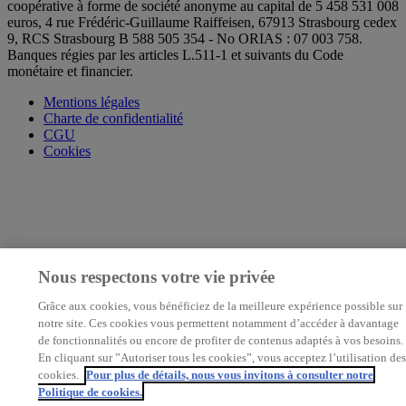
coopérative à forme de société anonyme au capital de 5 458 531 008
euros, 4 rue Frédéric-Guillaume Raiffeisen, 67913 Strasbourg cedex
9, RCS Strasbourg B 588 505 354 - No ORIAS : 07 003 758.
Banques régies par les articles L.511-1 et suivants du Code
monétaire et financier.
Mentions légales
Charte de confidentialité
CGU
Cookies
Nous respectons votre vie privée
Grâce aux cookies, vous bénéficiez de la meilleure expérience possible sur
notre site. Ces cookies vous permettent notamment d’accéder à davantage
de fonctionnalités ou encore de profiter de contenus adaptés à vos besoins.
En cliquant sur ”Autoriser tous les cookies”, vous acceptez l’utilisation des
cookies.
Pour plus de détails, nous vous invitons à consulter notre
Politique de cookies.