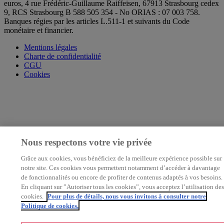
euros, 4 rue Frédéric-Guillaume Raiffeisen, 67913 Strasbourg cedex
9, RCS Strasbourg B 588 505 354 - No ORIAS : 07 003 758.
Banques régies par les articles L.511-1 et suivants du Code
monétaire et financier.
Mentions légales
Charte de confidentialité
CGU
Cookies
Nous respectons votre vie privée
Grâce aux cookies, vous bénéficiez de la meilleure expérience possible sur
notre site. Ces cookies vous permettent notamment d’accéder à davantage
de fonctionnalités ou encore de profiter de contenus adaptés à vos besoins.
En cliquant sur ”Autoriser tous les cookies”, vous acceptez l’utilisation des
cookies.
Pour plus de détails, nous vous invitons à consulter notre
Politique de cookies.