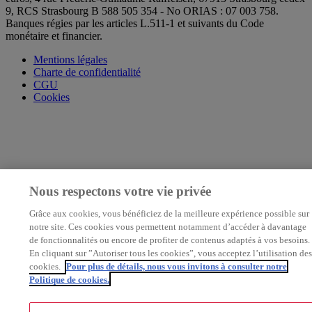
9, RCS Strasbourg B 588 505 354 - No ORIAS : 07 003 758.
Banques régies par les articles L.511-1 et suivants du Code
monétaire et financier.
Mentions légales
Charte de confidentialité
CGU
Cookies
Nous respectons votre vie privée
Grâce aux cookies, vous bénéficiez de la meilleure expérience possible sur
notre site. Ces cookies vous permettent notamment d’accéder à davantage
de fonctionnalités ou encore de profiter de contenus adaptés à vos besoins.
En cliquant sur ”Autoriser tous les cookies”, vous acceptez l’utilisation des
cookies.
Pour plus de détails, nous vous invitons à consulter notre
Politique de cookies.