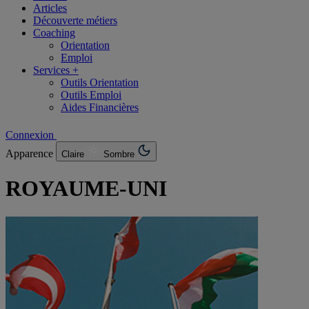
Articles
Découverte métiers
Coaching
Orientation
Emploi
Services +
Outils Orientation
Outils Emploi
Aides Financières
Connexion
Apparence
Claire
Sombre
ROYAUME-UNI