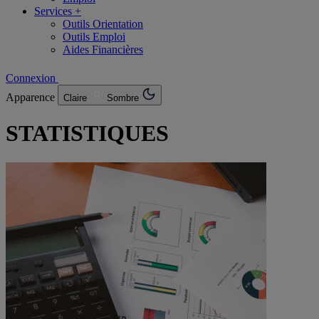
Services +
Outils Orientation
Outils Emploi
Aides Financières
Connexion
Apparence
Claire
Sombre
STATISTIQUES