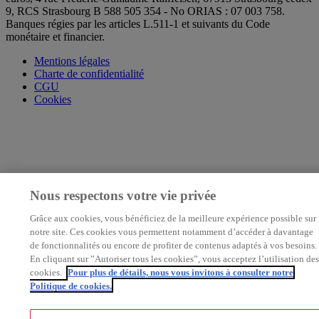
9, RCS Strasbourg B 588 505 354 - No ORIAS : 07 003 758.
Banques régies par les articles L.511-1 et suivants du Code
monétaire et financier.
Mentions légales
Charte de confidentialité
CGU
Cookies
Nous respectons votre vie privée
Grâce aux cookies, vous bénéficiez de la meilleure expérience possible sur
notre site. Ces cookies vous permettent notamment d’accéder à davantage
de fonctionnalités ou encore de profiter de contenus adaptés à vos besoins.
En cliquant sur ”Autoriser tous les cookies”, vous acceptez l’utilisation des
cookies.
Pour plus de détails, nous vous invitons à consulter notre
Politique de cookies.