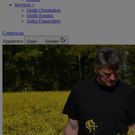
Services +
Outils Orientation
Outils Emploi
Aides Financières
Connexion
Apparence
Claire
Sombre