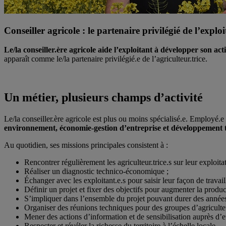
Conseiller agricole : le partenaire privilégié de l’explo
Le/la conseiller.ère agricole aide l’exploitant à développer son ac
apparaît comme le/la partenaire privilégié.e de l’agriculteur.trice.
Un métier, plusieurs champs d’activité
Le/la conseiller.ère agricole est plus ou moins spécialisé.e. Employé.
environnement, économie-gestion d’entreprise et développement t
Au quotidien, ses missions principales consistent à :
Rencontrer régulièrement les agriculteur.trice.s sur leur exploitat
Réaliser un diagnostic technico-économique ;
Échanger avec les exploitant.e.s pour saisir leur façon de travail
Définir un projet et fixer des objectifs pour augmenter la produc
S’impliquer dans l’ensemble du projet pouvant durer des années
Organiser des réunions techniques pour des groupes d’agriculteur
Mener des actions d’information et de sensibilisation auprès d’eu
Respecter et révéler la richesse du territoire à l’échelle locale.