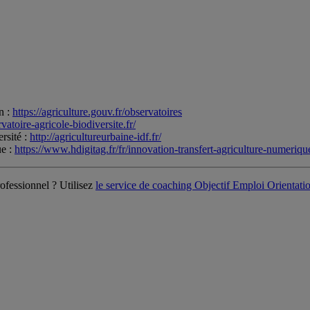
n :
https://agriculture.gouv.fr/observatoires
rvatoire-agricole-biodiversite.fr/
ersité :
http://agricultureurbaine-idf.fr/
ue :
https://www.hdigitag.fr/fr/innovation-transfert-agriculture-numeriq
ofessionnel ? Utilisez
le service de coaching Objectif Emploi Orientati