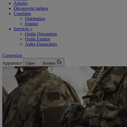
Articles
Découverte métiers
Coaching
Orientation
Emploi
Services +
Outils Orientation
Outils Emploi
Aides Financières
Connexion
Apparence
Claire
Sombre