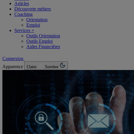
Articles
Découverte métiers
Coaching
Orientation
Emploi
Services +
Outils Orientation
Outils Emploi
Aides Financières
Connexion
Apparence
Claire
Sombre