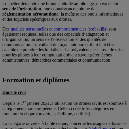
Le métier demande une bonne aptitude au pilotage, un excellent
sens de l’orientation
, une connaissance pointue de la
réglementation aéronautique
, la maîtrise des outils informatiques
et des logiciels spécifiques aux drones.
Des
qualités personnelles et comportementales (soft skills)
sont
également requises, telles que des capacités d’adaptation et
d’organisation, un sens de l’observation et des qualités de
communication. Travaillant de façon autonome, il lui faut être
capable de prendre des initiatives. La polyvalence est aussi de mise
pour les pilotes à leur compte qui doivent savoir gérer tâches
administratives, démarches commerciales et communication.
Formation et diplômes
Dans le civil
er
Depuis le 1
janvier 2021, l’utilisation de drones civils est soumise à
la réglementation européenne. Celle-ci crée trois catégories en
fonction du risque (ouverte, spécifique, certifiée).
La catégorie ouverte, à faible risque, concerne les usages de loisirs et
professionnels. Elle impose une déclaration sur
AlphaTango
et une