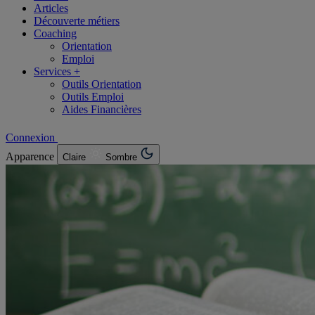
Articles
Découverte métiers
Coaching
Orientation
Emploi
Services +
Outils Orientation
Outils Emploi
Aides Financières
Connexion
Apparence
Claire
Sombre