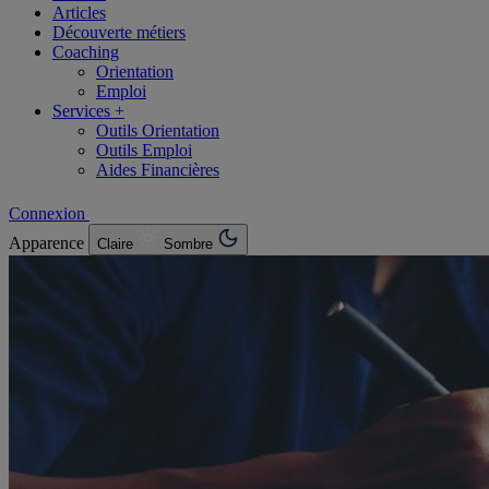
Articles
Découverte métiers
Coaching
Orientation
Emploi
Services +
Outils Orientation
Outils Emploi
Aides Financières
Connexion
Apparence
Claire
Sombre