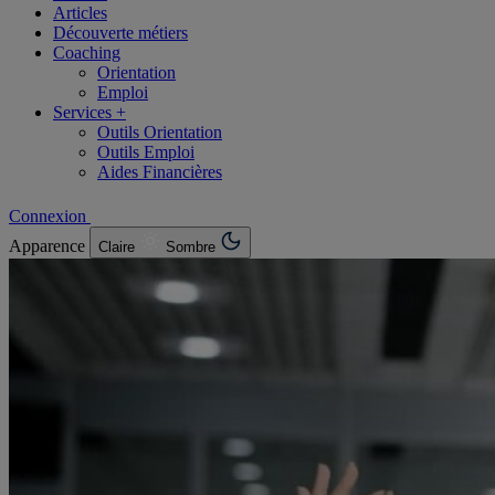
Articles
Découverte métiers
Coaching
Orientation
Emploi
Services +
Outils Orientation
Outils Emploi
Aides Financières
Connexion
Apparence
Claire
Sombre