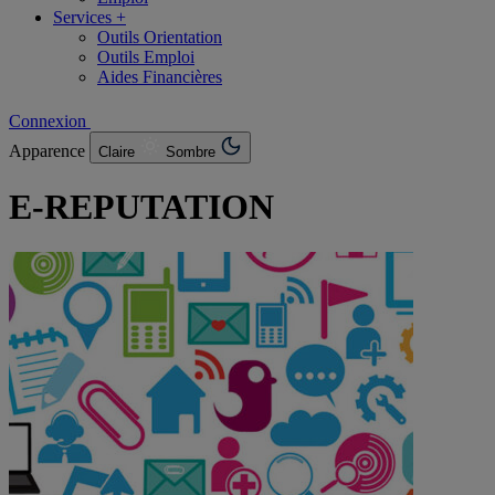
Services +
Outils Orientation
Outils Emploi
Aides Financières
Connexion
Apparence
Claire
Sombre
E-REPUTATION