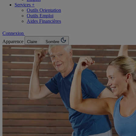
Services +
Outils Orientation
Outils Emploi
Aides Financières
Connexion
Apparence
Claire
Sombre