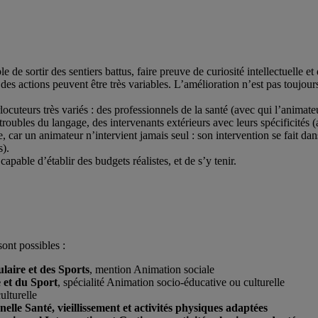
e de sortir des sentiers battus, faire preuve de curiosité intellectuelle e
s des actions peuvent être très variables. L’amélioration n’est pas toujo
erlocuteurs très variés : des professionnels de la santé (avec qui l’anima
 troubles du langage, des intervenants extérieurs avec leurs spécificités 
e, car un animateur n’intervient jamais seul : son intervention se fait da
).
 capable d’établir des budgets réalistes, et de s’y tenir.
ont possibles :
laire et des Sports
, mention Animation sociale
 et du Sport
, spécialité Animation socio-éducative ou culturelle
ulturelle
elle Santé, vieillissement et activités physiques adaptées