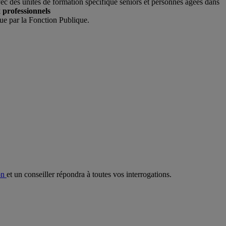
ec des unités de formation spécifique seniors et personnes âgées dans
 professionnels
ue par la Fonction Publique.
ion
et un conseiller répondra à toutes vos interrogations.