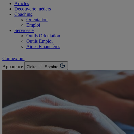
Articles
Découverte métiers
Coaching
Orientation
Emploi
Services +
Outils Orientation
Outils Emploi
Aides Financières
Connexion
Apparence
Claire
Sombre