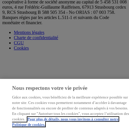
coopérative à forme de société anonyme au capital de 5 458 531 008
euros, 4 rue Frédéric-Guillaume Raiffeisen, 67913 Strasbourg cedex
9, RCS Strasbourg B 588 505 354 - No ORIAS : 07 003 758.
Banques régies par les articles L.511-1 et suivants du Code
monétaire et financier.
Mentions légales
Charte de confidentialité
CGU
Cookies
Nous respectons votre vie privée
Grâce aux cookies, vous bénéficiez de la meilleure expérience possible sur
notre site. Ces cookies vous permettent notamment d’accéder à davantage
de fonctionnalités ou encore de profiter de contenus adaptés à vos besoins.
En cliquant sur ”Autoriser tous les cookies”, vous acceptez l’utilisation des
cookies.
Pour plus de détails, nous vous invitons à consulter notre
Politique de cookies.