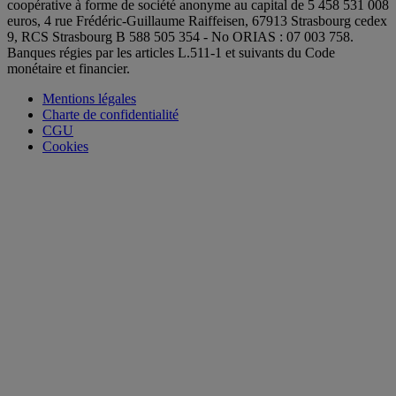
coopérative à forme de société anonyme au capital de 5 458 531 008
euros, 4 rue Frédéric-Guillaume Raiffeisen, 67913 Strasbourg cedex
9, RCS Strasbourg B 588 505 354 - No ORIAS : 07 003 758.
Banques régies par les articles L.511-1 et suivants du Code
monétaire et financier.
Mentions légales
Charte de confidentialité
CGU
Cookies