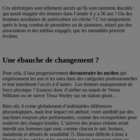
Ces stéréotypes sont tellement ancrés qu’ils sont rarement discutés :
qui aurait imaginé des femmes dans l’armée il y a 50 ans ? Ou des
hommes auxiliaires de puériculture en crèche ? C’est uniquement
après le long combat de pionnières ou de pionniers, relayé par des
associations et des médias engagés, que les mentalités peuvent
évoluer.
Une ébauche de changement ?
Pour cela, il faut progressivement
déconstruire les mythes
qui
emprisonnent les uns et les unes dans des catégories professionnelles
et leur interdisent l’accès à d’autres. Les femmes manqueraient de
force physique ? Essayez donc d’arrêter un smash de Venus
Williams ou de suivre Tessa Worley sur un slalom géant…
Bien sûr, il existe globalement d’indéniables différences
physiologiques, mais leur impact est atténué, voire annihilé par des
machines toujours plus performantes, comme des exosquelettes pour
soulever des charges lourdes. L’univers des jeunes enfants serait
interdit aux hommes (qui sont, comme chacun le sait, brutaux,
maladroits et dénués de sensibilité ?). Discours difficile à tenir à
l’heure où les articles et les reportages sur les nouveaux pères ne