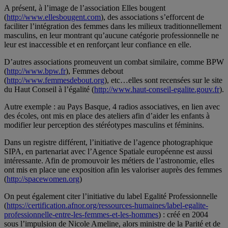
A présent, à l’image de l’association Elles bougent
(
http://www.ellesbougent.com
), des associations s’efforcent de
faciliter l’intégration des femmes dans les milieux traditionnellement
masculins, en leur montrant qu’aucune catégorie professionnelle ne
leur est inaccessible et en renforçant leur confiance en elle.
D’autres associations promeuvent un combat similaire, comme BPW
(
http://www.bpw.fr
), Femmes debout
(
http://www.femmesdebout.org
), etc…elles sont recensées sur le site
du Haut Conseil à l’égalité (
http://www.haut-conseil-egalite.gouv.fr
).
Autre exemple : au Pays Basque, 4 radios associatives, en lien avec
des écoles, ont mis en place des ateliers afin d’aider les enfants à
modifier leur perception des stéréotypes masculins et féminins.
Dans un registre différent, l’initiative de l’agence photographique
SIPA, en partenariat avec l’Agence Spatiale européenne est aussi
intéressante. Afin de promouvoir les métiers de l’astronomie, elles
ont mis en place une exposition afin les valoriser auprès des femmes
(
http://spacewomen.org
)
On peut également citer l’initiative du label Egalité Professionnelle
(
https://certification.afnor.org/ressources-humaines/label-egalite-
professionnelle-entre-les-femmes-et-les-hommes
) : créé en 2004
sous l’impulsion de Nicole Ameline, alors ministre de la Parité et de