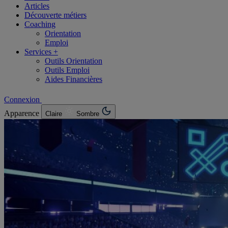
Articles
Découverte métiers
Coaching
Orientation
Emploi
Services +
Outils Orientation
Outils Emploi
Aides Financières
Connexion
Apparence
Claire
Sombre