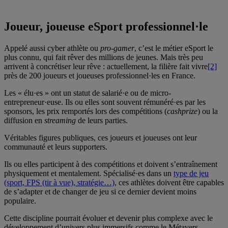
Joueur, joueuse eSport professionnel·le
Appelé aussi cyber athlète ou
pro-gamer
, c’est le métier eSport le
plus connu, qui fait rêver des millions de jeunes. Mais très peu
arrivent à concrétiser leur rêve : actuellement, la filière fait vivre
[2]
près de 200 joueurs et joueuses professionnel·les en France.
Les « élu·es » ont un statut de salarié·e ou de micro-
entrepreneur·euse. Ils ou elles sont souvent rémunéré·es par les
sponsors, les prix remportés lors des compétitions (
cashprize
) ou la
diffusion en
streaming
de leurs parties.
Véritables figures publiques, ces joueurs et joueuses ont leur
communauté et leurs supporters.
Ils ou elles participent à des compétitions et doivent s’entraînement
physiquement et mentalement. Spécialisé·es dans un
type de jeu
(sport, FPS (tir à vue), stratégie…)
, ces athlètes doivent être capables
de s’adapter et de changer de jeu si ce dernier devient moins
populaire.
Cette discipline pourrait évoluer et devenir plus complexe avec le
développement d’univers plus immersifs comme le Métavers.