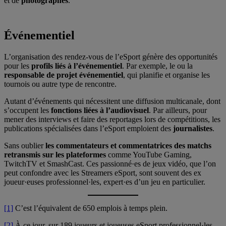
et de
photographes
.
Événementiel
L’organisation des rendez-vous de l’eSport génère des opportunités
pour les
profils liés à l’événementiel
. Par exemple, le ou la
responsable de projet événementiel
, qui planifie et organise les
tournois ou autre type de rencontre.
Autant d’événements qui nécessitent une diffusion multicanale, dont
s’occupent les
fonctions liées à l’audiovisuel
. Par ailleurs, pour
mener des interviews et faire des reportages lors de compétitions, les
publications spécialisées dans l’eSport emploient des
journalistes
.
Sans oublier
les commentateurs et commentatrices des matchs
retransmis sur les plateformes
comme YouTube Gaming,
TwitchTV et SmashCast. Ces passionné·es de jeux vidéo, que l’on
peut confondre avec les Streamers eSport, sont souvent des ex
joueur·euses professionnel·les, expert·es d’un jeu en particulier.
[1]
C’est l’équivalent de 650 emplois à temps plein.
[2]
À ce jour, sur 189 joueurs et joueuses eSport professionnel·les