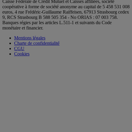
Caisse Fédérale de Crédit Mutuel et Caisses affiliées, société
coopérative à forme de société anonyme au capital de 5 458 531 008
euros, 4 rue Frédéric-Guillaume Raiffeisen, 67913 Strasbourg cedex
9, RCS Strasbourg B 588 505 354 - No ORIAS : 07 003 758.
Banques régies par les articles L.511-1 et suivants du Code
monétaire et financier.
Mentions légales
Charte de confidentialité
CGU
Cookies