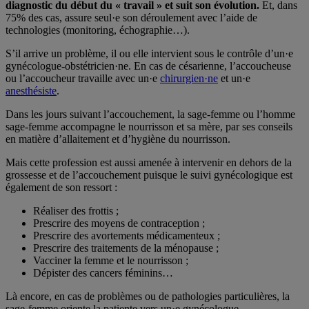
diagnostic du début du « travail » et suit son évolution.
Et, dans
75% des cas, assure seul·e son déroulement avec l’aide de
technologies (monitoring, échographie…).
S’il arrive un problème, il ou elle intervient sous le contrôle d’un·e
gynécologue-obstétricien·ne. En cas de césarienne, l’accoucheuse
ou l’accoucheur travaille avec un·e
chirurgien·ne
et un·e
anesthésiste
.
Dans les jours suivant l’accouchement, la sage-femme ou l’homme
sage-femme accompagne le nourrisson et sa mère, par ses conseils
en matière d’allaitement et d’hygiène du nourrisson.
Mais cette profession est aussi amenée à intervenir en dehors de la
grossesse et de l’accouchement puisque le suivi gynécologique est
également de son ressort :
Réaliser des frottis ;
Prescrire des moyens de contraception ;
Prescrire des avortements médicamenteux ;
Prescrire des traitements de la ménopause ;
Vacciner la femme et le nourrisson ;
Dépister des cancers féminins…
Là encore, en cas de problèmes ou de pathologies particulières, la
sage-femme oriente la patiente vers un·e gynécologue.