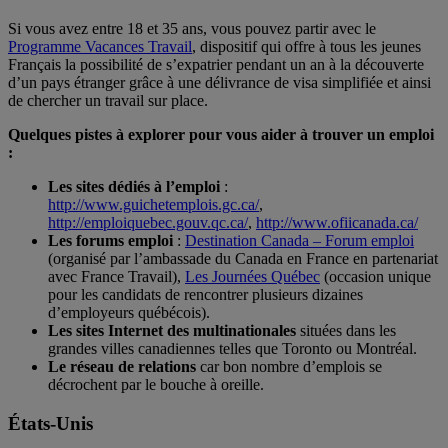
Si vous avez entre 18 et 35 ans, vous pouvez partir avec le
Programme Vacances Travail
, dispositif qui offre à tous les jeunes
Français la possibilité de s’expatrier pendant un an à la découverte
d’un pays étranger grâce à une délivrance de visa simplifiée et ainsi
de chercher un travail sur place.
Quelques pistes à explorer pour vous aider à trouver un emploi
:
Les sites dédiés à l’emploi
:
http://www.guichetemplois.gc.ca/
,
http://emploiquebec.gouv.qc.ca/
,
http://www.ofiicanada.ca/
Les forums emploi
:
Destination Canada – Forum emploi
(organisé par l’ambassade du Canada en France en partenariat
avec France Travail),
Les Journées Québec
(occasion unique
pour les candidats de rencontrer plusieurs dizaines
d’employeurs québécois).
Les sites Internet des multinationales
situées dans les
grandes villes canadiennes telles que Toronto ou Montréal.
Le réseau de relations
car bon nombre d’emplois se
décrochent par le bouche à oreille.
États-Unis