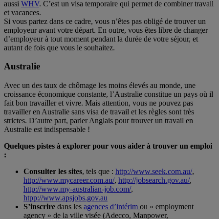
aussi
WHV
. C’est un visa temporaire qui permet de combiner travail
et vacances.
Si vous partez dans ce cadre, vous n’êtes pas obligé de trouver un
employeur avant votre départ. En outre, vous êtes libre de changer
d’employeur à tout moment pendant la durée de votre séjour, et
autant de fois que vous le souhaitez.
Australie
Avec un des taux de chômage les moins élevés au monde, une
croissance économique constante, l’Australie constitue un pays où il
fait bon travailler et vivre. Mais attention, vous ne pouvez pas
travailler en Australie sans visa de travail et les règles sont très
strictes. D’autre part, parler Anglais pour trouver un travail en
Australie est indispensable !
Quelques pistes à explorer pour vous aider à trouver un emploi
:
Consulter les sites
, tels que :
http://www.seek.com.au/
,
http://www.mycareer.com.au/
,
http://jobsearch.gov.au/
,
http://www.my-australian-job.com/
,
htpp://www.apsjobs.gov.au
S’inscrire
dans les
agences d’intérim
ou « employment
agency » de la ville visée (Adecco, Manpower,