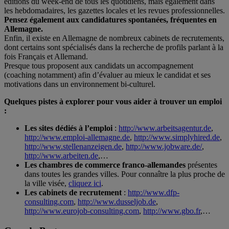
éditions du week-end de tous les quotidiens, mais également dans
les hebdomadaires, les gazettes locales et les revues professionnelles.
Pensez également aux candidatures spontanées, fréquentes en
Allemagne.
Enfin, il existe en Allemagne de nombreux cabinets de recrutements,
dont certains sont spécialisés dans la recherche de profils parlant à la
fois Français et Allemand.
Presque tous proposent aux candidats un accompagnement
(coaching notamment) afin d’évaluer au mieux le candidat et ses
motivations dans un environnement bi-culturel.
Quelques pistes à explorer pour vous aider à trouver un emploi
:
Les sites dédiés à l’emploi
:
http://www.arbeitsagentur.de
,
http://www.emploi-allemagne.de
,
http://www.simplyhired.de
,
http://www.stellenanzeigen.de
,
http://www.jobware.de/
,
http://www.arbeiten.de
,…
Les chambres de commerce franco-allemandes
présentes
dans toutes les grandes villes. Pour connaître la plus proche de
la ville visée,
cliquez ici
.
Les cabinets de recrutement
:
http://www.dfp-
consulting.com
,
http://www.dusseljob.de
,
http://www.eurojob-consulting.com
,
http://www.gbo.fr
,…