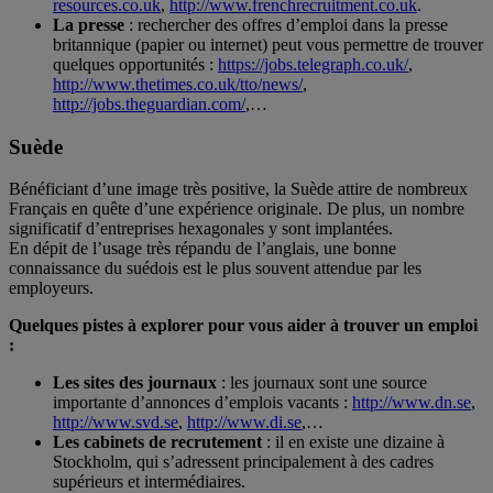
resources.co.uk
,
http://www.frenchrecruitment.co.uk
.
La presse
: rechercher des offres d’emploi dans la presse
britannique (papier ou internet) peut vous permettre de trouver
quelques opportunités :
https://jobs.telegraph.co.uk/
,
http://www.thetimes.co.uk/tto/news/
,
http://jobs.theguardian.com/
,…
Suède
Bénéficiant d’une image très positive, la Suède attire de nombreux
Français en quête d’une expérience originale. De plus, un nombre
significatif d’entreprises hexagonales y sont implantées.
En dépit de l’usage très répandu de l’anglais, une bonne
connaissance du suédois est le plus souvent attendue par les
employeurs.
Quelques pistes à explorer pour vous aider à trouver un emploi
:
Les sites des journaux
: les journaux sont une source
importante d’annonces d’emplois vacants :
http://www.dn.se
,
http://www.svd.se
,
http://www.di.se
,…
Les cabinets de recrutement
: il en existe une dizaine à
Stockholm, qui s’adressent principalement à des cadres
supérieurs et intermédiaires.