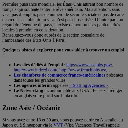
Première puissance mondiale, les États-Unis attirent bon nombre de
français qui souhaite tenter le rêve américain. Mais attention, sans
visa, pas d’emploi, pas de numéro de sécurité sociale et pas de carte
de crédit… et obtenir un visa n’est pas chose aisée. D’autre part, au
regard de l’étendue du pays, il existe de nombreuses particularités
locales à prendre en considération.
Renseignez-vous donc auprès de la section consulaire de
l’ambassade des États-Unis à Paris.
Quelques pistes à explorer pour vous aider à trouver un emploi
:
Les sites dédiés à l’emploi
:
https://www.usajobs.gov/
,
http://www.indeed.com/
,
http://www.frenchjobs.us/
,…
Les chambres de commerce franco-américaines
présentes
dans toutes les grandes villes.
Les agences intérim
appelées
« Staffing Agencies »
.
Le Networking
incontournable aux USA ! Pensez à rédiger
en anglais votre profil sur LinkedIn.
Zone Asie / Océanie
Si vous avez entre 18 et 30 ans, vous pouvez partir en Australie, au
Japon ou à Singapour via le
VVT
(Visa Vacances Travail) appelé