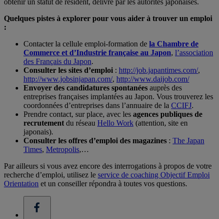
obtenir un statut de résident, délivré par les autorités japonaises.
Quelques pistes à explorer pour vous aider à trouver un emploi
:
Contacter la cellule emploi-formation de
la Chambre de
Commerce et d’Industrie française au Japon
,
l’association
des Français du Japon
.
Consulter les sites d’emploi
:
http://job.japantimes.com/
,
http://www.jobsinjapan.com/
,
http://www.daijob.com/
Envoyer des candidatures spontanées
auprès des
entreprises françaises implantées au Japon. Vous trouverez les
coordonnées d’entreprises dans l’annuaire de la
CCIFJ
.
Prendre contact, sur place, avec les
agences publiques de
recrutement
du réseau
Hello Work
(attention, site en
japonais).
Consulter les offres d’emploi des magazines
:
The Japan
Times
,
Metropolis
,…
Par ailleurs si vous avez encore des interrogations à propos de votre
recherche d’emploi, utilisez le
service de coaching Objectif Emploi
Orientation
et un conseiller répondra à toutes vos questions.